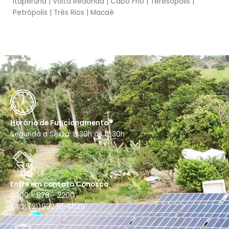
Itaperuna | Volta Redonda | Cabo Frio | Teresópolis |
Petrópolis | Três Rios | Macaé
Horário de Funcionamento
Segunda a Sexta: 8:30h às 17:30h
Entre em contato Conosco
0800 - 878 - 2200
SAC: (21)99230-4026