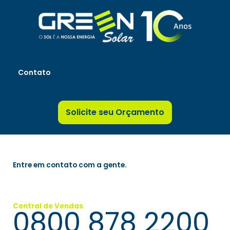
Ir
para
o
conteúdo
Contato
Solicite seu Orçamento
Entre em contato com a gente.
Central de Vendas
0800 878 2200