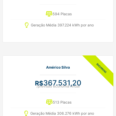
594 Placas
Geração Média 397.224 kWh por ano
Américo Silva
367.531,20
R$
/previsão economia Anual
513 Placas
Geração Média 306.276 kWh por ano