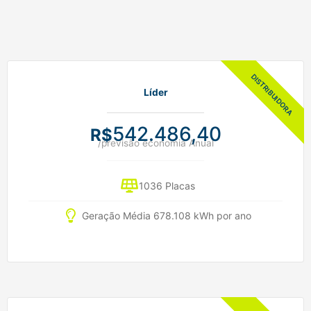
Líder
542.486,40
R$
/previsão economia Anual
1036 Placas
Geração Média 678.108 kWh por ano