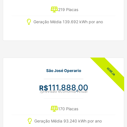
219 Placas
Geração Média 139.692 kWh por ano
São José Operario
111.888,00
R$
/previsão economia Anual
170 Placas
Geração Média 93.240 kWh por ano