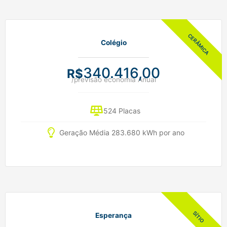
Colégio
340.416,00
R$
/previsão economia Anual
524 Placas
Geração Média 283.680 kWh por ano
Esperança