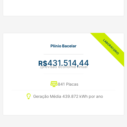
Plínio Bacelar
431.514,44
R$
/previsão economia Anual
841 Placas
Geração Média 439.872 kWh por ano