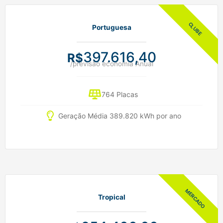
Portuguesa
397.616,40
R$
/previsão economia Anual
764 Placas
Geração Média 389.820 kWh por ano
Tropical