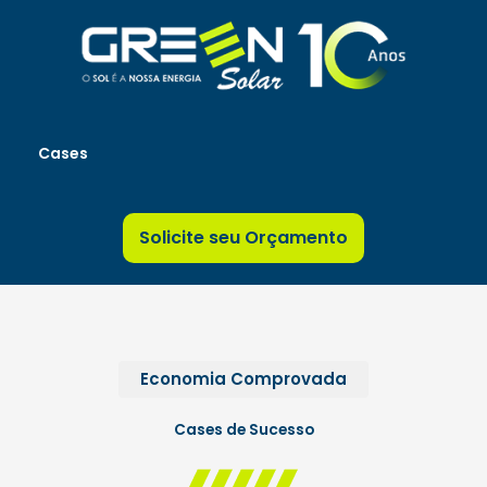
Ir
para
o
conteúdo
Cases
Solicite seu Orçamento
Economia Comprovada
Cases de Sucesso