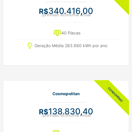
340.416,00
R$
/previsão economia Anual
40 Placas
Geração Média 283.680 kWh por ano
Cosmopolitan
138.830,40
R$
/previsão economia Anual