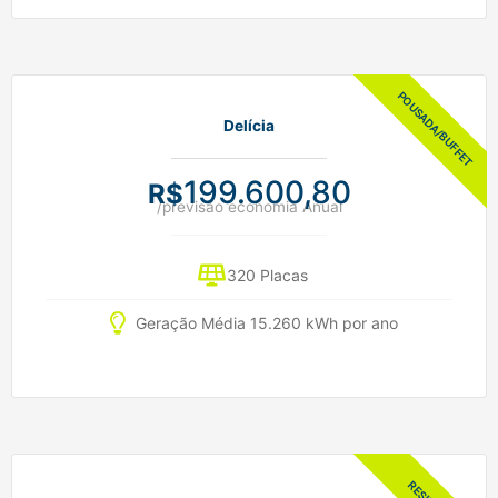
Delícia
199.600,80
R$
/previsão economia Anual
320 Placas
Geração Média 15.260 kWh por ano