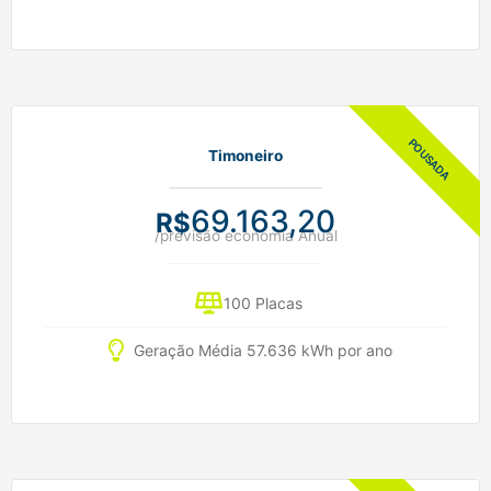
Timoneiro
69.163,20
R$
/previsão economia Anual
100 Placas
Geração Média 57.636 kWh por ano