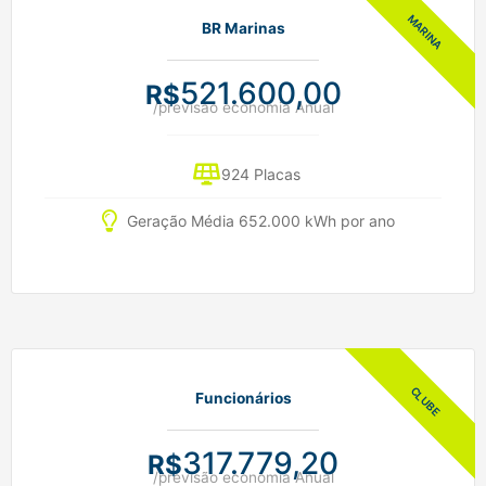
BR Marinas
521.600,00
R$
/previsão economia Anual
924 Placas
Geração Média 652.000 kWh por ano
Funcionários
317.779,20
R$
/previsão economia Anual