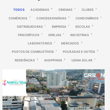
4
1
2
TODOS
ACADEMIAS
CINEMAS
CLUBES
7
2
1
COMÉRCIOS
CONCESSIONÁRIAS
CONDOMÍNIOS
1
1
3
DISTRIBUIDORAS
EMPRESA
ESCOLAS
1
1
3
FRIGORÍFICOS
IGREJAS
INDÚSTRIAS
1
3
LABORATÓRIOS
MERCADOS
1
3
POSTOS DE COMBUSTÍVEIS
POUSADAS E HOTÉIS
3
2
1
RESIDÊNCIAS
SHOPPINGS
USINA SOLAR