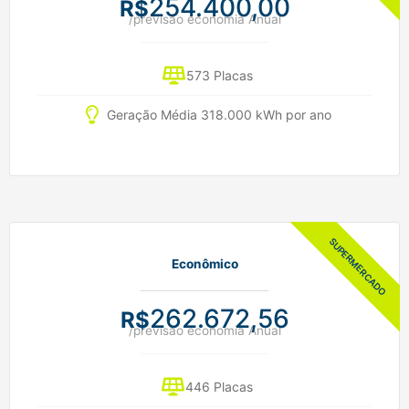
254.400,00
R$
/previsão economia Anual
573 Placas
Geração Média 318.000 kWh por ano
Econômico
262.672,56
R$
/previsão economia Anual
446 Placas