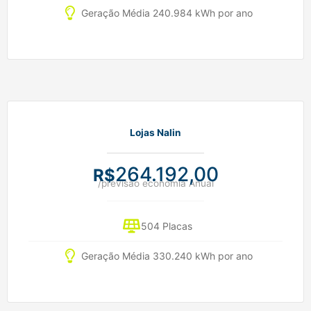
Geração Média 240.984 kWh por ano
Lojas Nalin
264.192,00
R$
/previsão economia Anual
504 Placas
Geração Média 330.240 kWh por ano