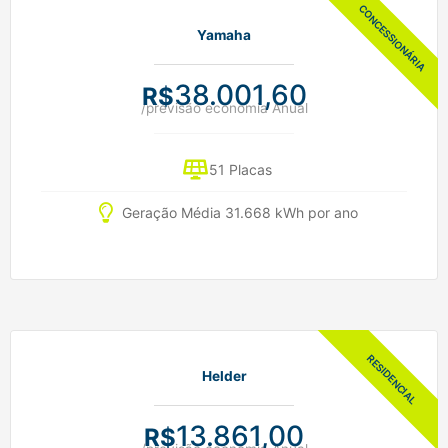
Yamaha
38.001,60
R$
/previsão economia Anual
51 Placas
Geração Média 31.668 kWh por ano
Helder
13.861,00
R$