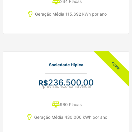
264 Placas
Geração Média 115.692 kWh por ano
Sociedade Hípica
236.500,00
R$
/previsão economia Anual
960 Placas
Geração Média 430.000 kWh por ano