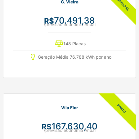
G. Vieira
70.491,38
R$
/previsão economia Anual
148 Placas
Geração Média 76.788 kWh por ano
Vila Flor
167.630,40
R$
/previsão economia Anual