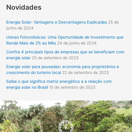
Novidades
s
q
Energia Solar: Vantagens e Desvantagens Explicadas
25 de
u
junho de 2024
i
Usinas Fotovoltaicas: Uma Oportunidade de Investimento que
s
Rende Mais de 2% ao Mês
24 de junho de 2024
a
Confira 4 principais tipos de empresas que se beneficiam com
r
energia solar
25 de setembro de 2023
p
Energia solar para pousadas: economia para proprietários e
o
crescimento do turismo local
22 de setembro de 2023
r
Saiba o que significa matriz energética e a relação com
:
energia solar no Brasil
15 de setembro de 2023