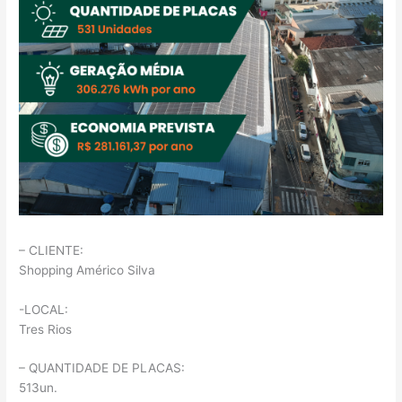
– CLIENTE:
Shopping Américo Silva
-LOCAL:
Tres Rios
– QUANTIDADE DE PLACAS:
513un.