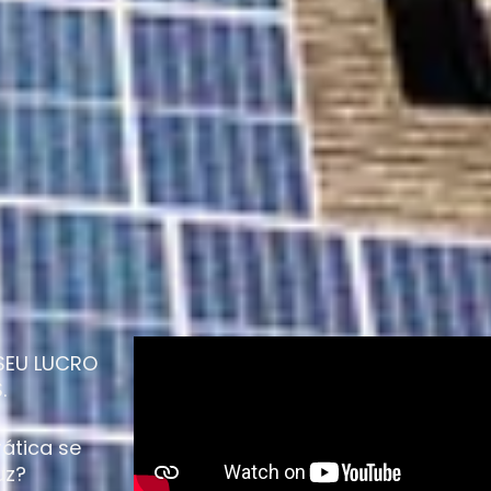
SEU LUCRO
.
ática se
uz?