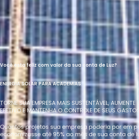
Você esta feliz com valor da sua conta de Luz?
ENERGIA SOLAR PARA ACADEMIAS
TORNE SUA EMPRESA MAIS SUSTENTÁVEL, AUMENTE 
EFETIVO E MANTENHA O CONTROLE DE SEUS GASTOS
Quantos projetos sua empresa poderia por em pr
economizasse até 95% ao mês de sua conta de l