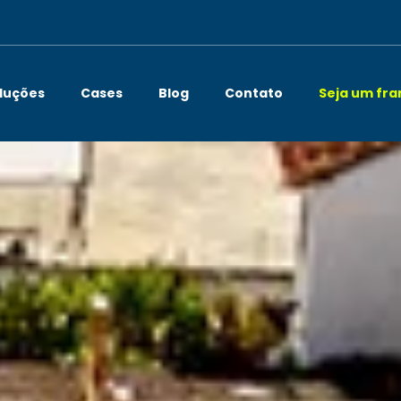
luções
Cases
Blog
Contato
Seja um fr