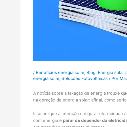
/
Benefícios energia solar
,
Blog
,
Energia solar
energia solar
,
Soluções Fotovoltaicas
/ Por
Mau
A notícia sobre a taxação de energia trouxe
qu
na geração de energia solar: afinal, como seria
Isso porque a intenção em gerar eletricidade a
com energia e
parar de depender da eletricid