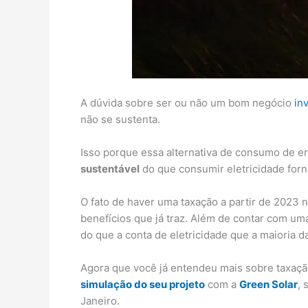
A dúvida sobre ser ou não um bom negócio
in
não se sustenta.
Isso porque essa alternativa de consumo de en
sustentável
do que consumir eletricidade forne
O fato de haver uma taxação a partir de 2023 n
benefícios que já traz. Além de contar com u
do que a conta de eletricidade que a maioria d
Agora que você já entendeu mais sobre taxaçã
simulação do seu projeto
com a
Green Solar
, 
Janeiro.