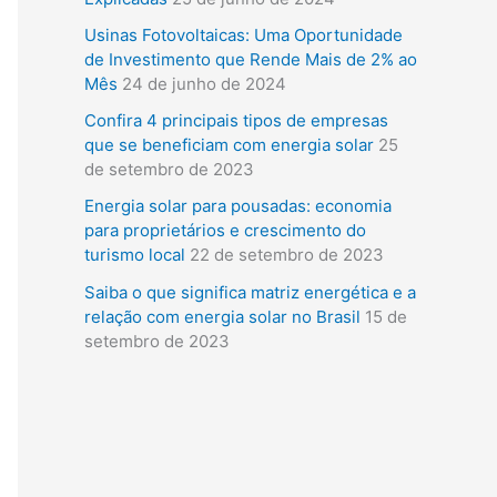
i
Usinas Fotovoltaicas: Uma Oportunidade
s
de Investimento que Rende Mais de 2% ao
a
Mês
24 de junho de 2024
r
Confira 4 principais tipos de empresas
que se beneficiam com energia solar
25
p
de setembro de 2023
o
Energia solar para pousadas: economia
r
para proprietários e crescimento do
:
turismo local
22 de setembro de 2023
Saiba o que significa matriz energética e a
relação com energia solar no Brasil
15 de
setembro de 2023