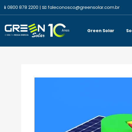
Ir
📱
0800 878 2200 |
📧
faleconosco@greensolar.com.br
para
o
conteúdo
Green Solar
So