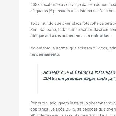
2023 receberão a cobrança da taxa denomina
Já que os já possuem um sistema em funcionam
Todo mundo que tiver placa fotovoltaica terá 
Sim. Na teoria, todo mundo vai ter de arcar co
até que as taxas comecem a ser cobradas
.
No entanto, é normal que existam dúvidas, pr
funcionamento
.
Aqueles que já fizeram a instalação
2045 sem precisar pagar nada
pela
Por outro lado, quem instalou o sistema fotovo
cobrança
. Já após 2045, as pessoas que tive
90% de taxa
em sua conta de eletricidade, com