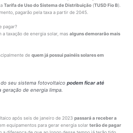
da
Tarifa de Uso do Sistema de Distribuição
(
TUSD Fio B
).
ento, pagarão pela taxa a partir de 2045.
de pagar?
m a taxação de energia solar, mas
alguns demorarão mais
incipalmente de
quem já possui painéis solares em
 do seu sistema fotovoltaico
podem ficar até
 geração de energia limpa.
ltaico após seis de janeiro de 2023
passará a receber a
rem equipamentos para gerar energia solar
terão de pagar
 a diferença de que ao longo desse tempo já terão tido