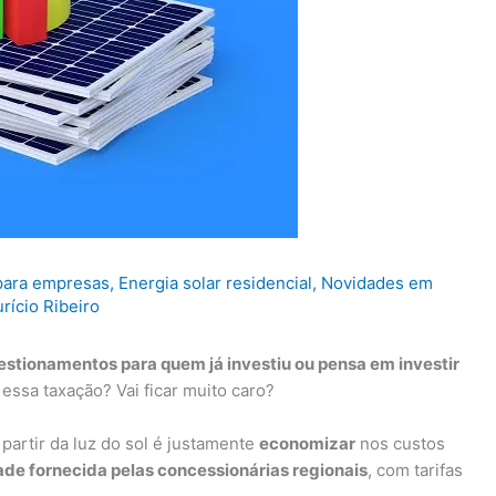
 para empresas
,
Energia solar residencial
,
Novidades em
rício Ribeiro
estionamentos para quem já investiu ou pensa em investir
 essa taxação? Vai ficar muito caro?
 partir da luz do sol é justamente
economizar
nos custos
ade fornecida pelas concessionárias regionais
, com tarifas