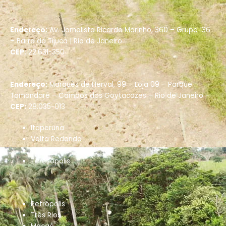
Endereço:
Av. Jornalista Ricardo Marinho, 360 – Grupo 136
– Barra da Tijuca |
Rio de Janeiro
CEP:
22.631-350
Endereço:
Marquês de Herval, 99 – Loja 09 – Parque
Tamandaré –
Campos dos Goytacazes – Rio de Janeiro –
CEP:
28.035-013
Itaperuna
Volta Redonda
Cabo Frio
Teresópolis
Petrópolis
Três Rios