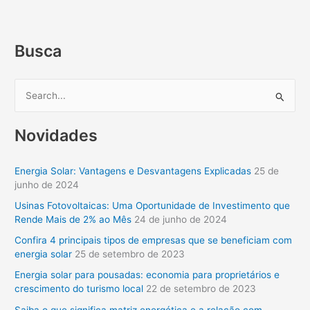
Busca
P
e
Novidades
s
q
Energia Solar: Vantagens e Desvantagens Explicadas
25 de
u
junho de 2024
i
Usinas Fotovoltaicas: Uma Oportunidade de Investimento que
s
Rende Mais de 2% ao Mês
24 de junho de 2024
a
Confira 4 principais tipos de empresas que se beneficiam com
r
energia solar
25 de setembro de 2023
p
Energia solar para pousadas: economia para proprietários e
o
crescimento do turismo local
22 de setembro de 2023
r
Saiba o que significa matriz energética e a relação com