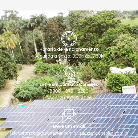
Horário de Funcionamento
Segunda a Sexta: 8:30h às 17:30h
Entre em contato Conosco
0800 - 878 - 2200
SAC: (21)99230-4026
Envie um email
faleconosco@greensolar.com.br sac@greensolar.com.br