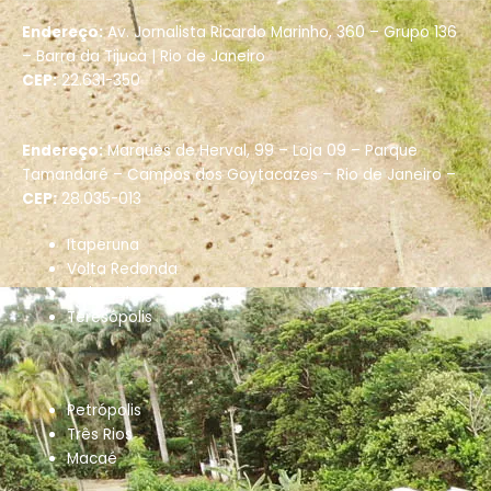
Endereço:
Av. Jornalista Ricardo Marinho, 360 – Grupo 136
– Barra da Tijuca |
Rio de Janeiro
CEP:
22.631-350
Endereço:
Marquês de Herval, 99 – Loja 09 – Parque
Tamandaré –
Campos dos Goytacazes – Rio de Janeiro –
CEP:
28.035-013
Itaperuna
Volta Redonda
Cabo Frio
Teresópolis
Petrópolis
Três Rios
Macaé