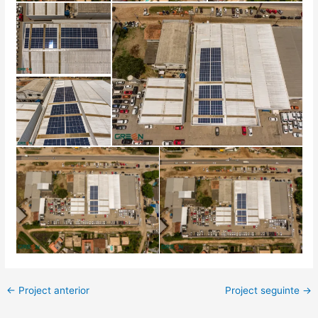
←
Project anterior
Project seguinte
→