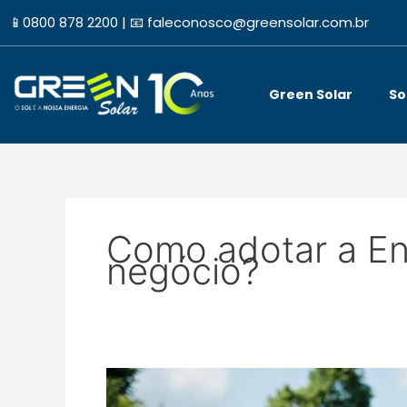
Ir
📱
0800 878 2200 |
📧
faleconosco@greensolar.com.br
para
o
conteúdo
Green Solar
So
Como adotar a En
negócio?
Adotar
energia