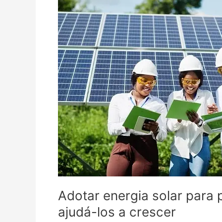
solar
para
pequenos
negócios
é
o
que
pode
ajudá-
los
a
crescer
Adotar energia solar para
ajudá-los a crescer