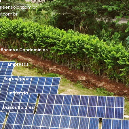
l
reensolar.com.br
r.com.br
dências e Condomínios
Empresas
Agronegócio
Indústria
Usinas Solares