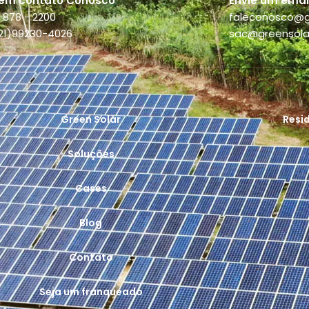
 em contato Conosco
Envie um emai
 878 - 2200
faleconosco@g
(21)99230-4026
sac@greensola
Green Solar
Resi
Soluções
Cases
Blog
Contato
Seja um franqueado