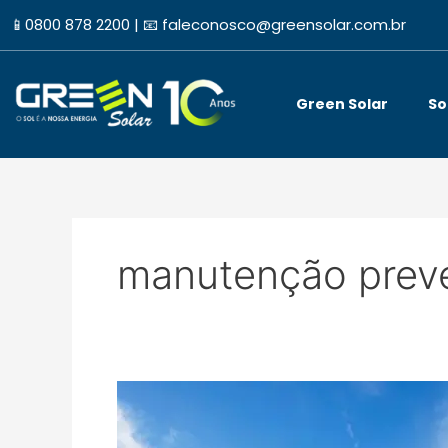
Ir
📱
0800 878 2200 |
📧
faleconosco@greensolar.com.br
para
o
conteúdo
Green Solar
So
manutenção preve
Quanto
custa
a