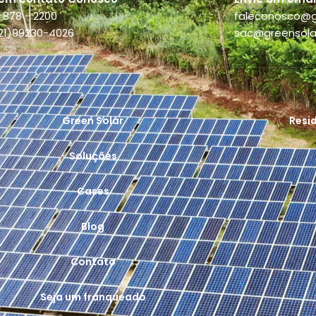
 878 - 2200
faleconosco@g
(21)99230-4026
sac@greensola
Green Solar
Resi
Soluções
Cases
Blog
Contato
Seja um franqueado