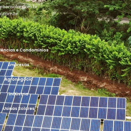
reensolar.com.br
r.com.br
dências e Condomínios
Empresas
Agronegócio
Indústria
Usinas Solares