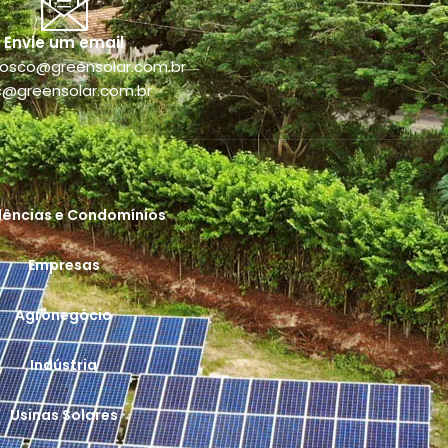
Envie um email
nosco@greensolar.com.br
c@greensolar.com.br
dências e Condomínios
Empresas
Agronegócio
Indústria
Usinas Solares