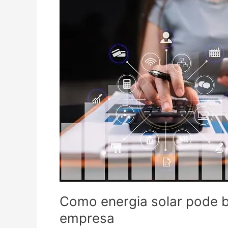
solar
pode
baratear
o
custo
operacional
da
empresa
Como energia solar pode b
empresa