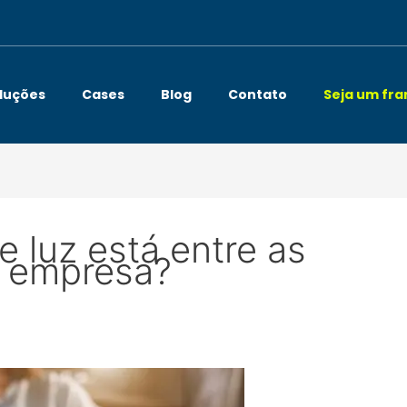
luções
Cases
Blog
Contato
Seja um fr
e luz está entre as
 empresa?