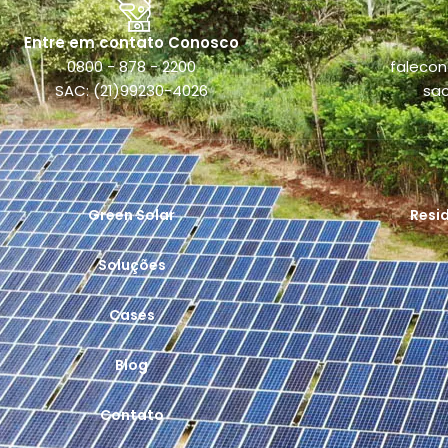
Entre em contato Conosco
0800 - 878 - 2200
faleco
SAC: (21)99230-4026
sa
Green Solar
Resi
Soluções
Cases
Blog
Contato