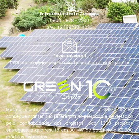
Entre em contato Conosco
0800 - 878 - 2200
SAC: (21)99230-4026
Envie um email
faleconosco@greensolar.com.br sac@greensolar.com.br
Mesmo diante dos desafios externos, a GREEN SOLAR
consegue manter sua referência no mercado e se destaca
pela confiabilidade dos projetos. São 1.300 projetos
entregues, o que resulta em 30 MW de potência e 60.000
módulos instalados.