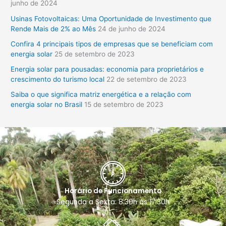
junho de 2024
i
Usinas Fotovoltaicas: Uma Oportunidade de Investimento que
s
Rende Mais de 2% ao Mês
24 de junho de 2024
a
Confira 4 principais tipos de empresas que se beneficiam com
r
energia solar
25 de setembro de 2023
p
Energia solar para pousadas: economia para proprietários e
o
crescimento do turismo local
22 de setembro de 2023
r
Saiba o que significa matriz energética e a relação com
:
energia solar no Brasil
15 de setembro de 2023
Horário de Funcionamento
Segunda a Sexta: 8:30h às 17:30h