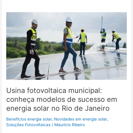
Usina
fotovoltaica
municipal:
conheça
modelos
de
sucesso
em
energia
solar
no
Rio
Usina fotovoltaica municipal:
de
conheça modelos de sucesso em
Janeiro
energia solar no Rio de Janeiro
Benefícios energia solar
,
Novidades em energia solar
,
Soluções Fotovoltaicas
/
Maurício Ribeiro