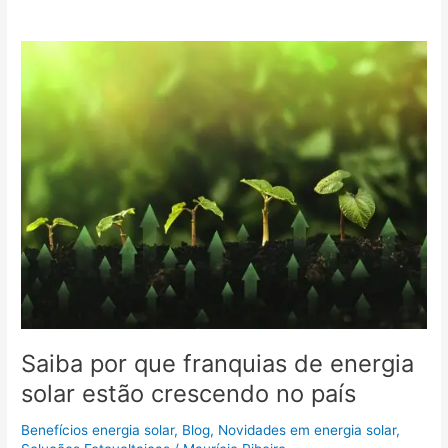
Saiba
por
que
franquias
de
energia
solar
estão
crescendo
no
país
Saiba por que franquias de energia
solar estão crescendo no país
Benefícios energia solar
,
Blog
,
Novidades em energia solar
,