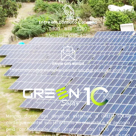
Entre em contato Conosco
0800 - 878 - 2200
SAC: (21)99230-4026
Envie um email
faleconosco@greensolar.com.br sac@greensolar.com.br
Mesmo diante dos desafios externos, a GREEN SOLAR
consegue manter sua referência no mercado e se destaca
pela confiabilidade dos projetos. São 1.300 projetos