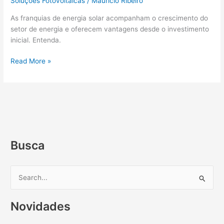
Soluções Fotovoltaicas
/
Maurício Ribeiro
As franquias de energia solar acompanham o crescimento do
setor de energia e oferecem vantagens desde o investimento
inicial. Entenda.
Read More »
Busca
P
e
Novidades
s
q