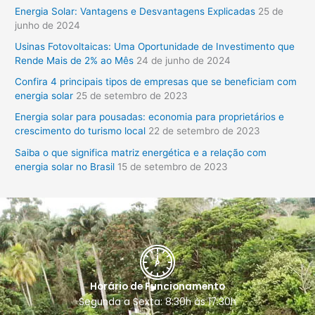
Energia Solar: Vantagens e Desvantagens Explicadas
25 de
u
junho de 2024
i
Usinas Fotovoltaicas: Uma Oportunidade de Investimento que
s
Rende Mais de 2% ao Mês
24 de junho de 2024
a
Confira 4 principais tipos de empresas que se beneficiam com
r
energia solar
25 de setembro de 2023
p
Energia solar para pousadas: economia para proprietários e
o
crescimento do turismo local
22 de setembro de 2023
r
Saiba o que significa matriz energética e a relação com
:
energia solar no Brasil
15 de setembro de 2023
Horário de Funcionamento
Segunda a Sexta: 8:30h às 17:30h