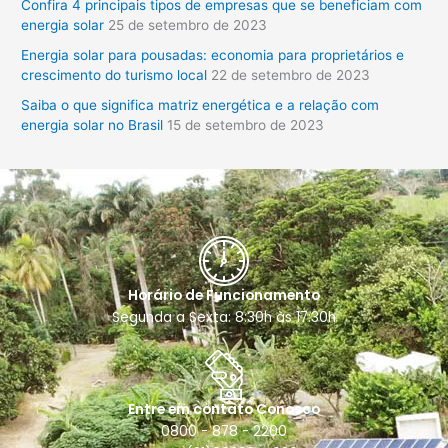
Confira 4 principais tipos de empresas que se beneficiam com
r
energia solar
25 de setembro de 2023
p
Energia solar para pousadas: economia para proprietários e
o
crescimento do turismo local
22 de setembro de 2023
r
Saiba o que significa matriz energética e a relação com
:
energia solar no Brasil
15 de setembro de 2023
Horário de Funcionamento
Segunda a Sexta: 8:30h às 17:30h
Entre em contato Conosco
0800 - 878 - 2200