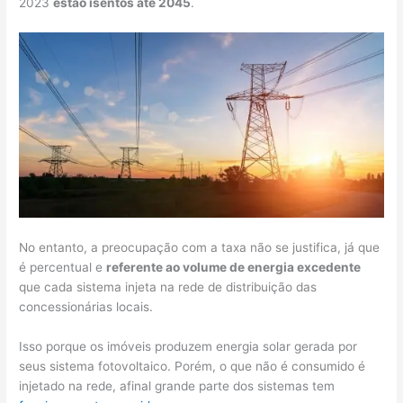
2023
estão isentos até 2045
.
No entanto, a preocupação com a taxa não se justifica, já que
é percentual e
referente ao volume de energia excedente
que cada sistema injeta na rede de distribuição das
concessionárias locais.
Isso porque os imóveis produzem energia solar gerada por
seus sistema fotovoltaico. Porém, o que não é consumido é
injetado na rede, afinal grande parte dos sistemas tem