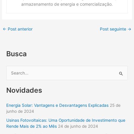
armazenamento de energia e comercialização.
←
Post anterior
Post seguinte
→
Busca
P
e
Novidades
s
q
Energia Solar: Vantagens e Desvantagens Explicadas
25 de
u
junho de 2024
i
Usinas Fotovoltaicas: Uma Oportunidade de Investimento que
s
Rende Mais de 2% ao Mês
24 de junho de 2024
a