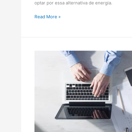
optar por essa alternativa de energia.
Read More »
Homologar
projeto
de
energia
solar?
Entenda
como
aprovar
o
seu
sistema