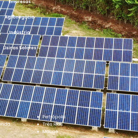
Empresas
Agronegócio
Indústria
Usinas Solares
Petrópolis
onda
Três Rios
Macaé