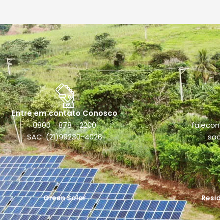
Entre em contato Conosco
0800 - 878 - 2200
faleco
SAC: (21)99230-4026
sa
Green Solar
Resi