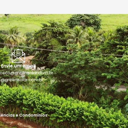
Envie um email
nosco@greensolar.com.br
c@greensolar.com.br
dências e Condomínios