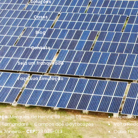
Soluções
Cases
Blog
Contato
Seja um franqueado
Faça sua Simulação
eço:
Marquês de Herval, 99 – Loja 09 –
Itaperuna
e Tamandaré –
Campos dos Goytacazes
Volta Red
de Janeiro –
CEP:
28.035-013
Cabo Frio