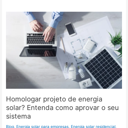
Homologar
projeto
de
energia
solar?
Entenda
como
aprovar
o
seu
sistema
Homologar projeto de energia
solar? Entenda como aprovar o seu
sistema
Blog
,
Energia solar para empresas
,
Energia solar residencial
,