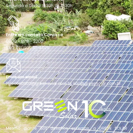
Segunda a Sexta: 8:30h às 17:30h
Entre em contato Conosco
0800 - 878 - 2200
SAC: (21)99230-4026
Envie um email
faleconosco@greensolar.com.br sac@greensolar.com.br
Mesmo diante dos desafios externos, a GREEN SOLAR