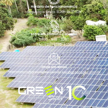
Horário de Funcionamento
Segunda a Sexta: 8:30h às 17:30h
Entre em contato Conosco
0800 - 878 - 2200
SAC: (21)99230-4026
Envie um email
faleconosco@greensolar.com.br sac@greensolar.com.br