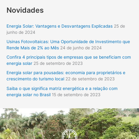
e
Novidades
s
q
Energia Solar: Vantagens e Desvantagens Explicadas
25 de
u
junho de 2024
i
Usinas Fotovoltaicas: Uma Oportunidade de Investimento que
s
Rende Mais de 2% ao Mês
24 de junho de 2024
a
Confira 4 principais tipos de empresas que se beneficiam com
r
energia solar
25 de setembro de 2023
p
Energia solar para pousadas: economia para proprietários e
o
crescimento do turismo local
22 de setembro de 2023
r
Saiba o que significa matriz energética e a relação com
:
energia solar no Brasil
15 de setembro de 2023